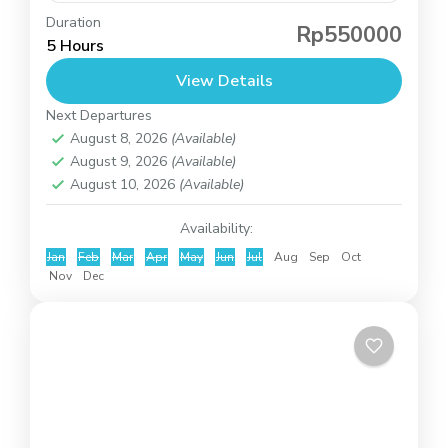
Duration
Bali snorkelen Blue Lagoon is een van de
Rp550000
5 Hours
populairste activiteiten voor reizigers die de
View Details
prachtige onderwaterwereld van Bali willen
Next Departures
ontdekken. Gelegen in Padangbai, Oost-Bali,
Bali
August 8, 2026
(Available)
staat...
2 People
August 9, 2026
(Available)
August 10, 2026
(Available)
Availability:
Jan
Feb
Mar
Apr
May
Jun
Jul
Aug
Sep
Oct
Nov
Dec