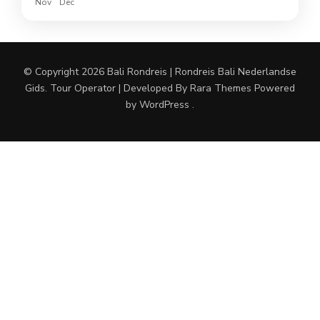
Nov
Dec
© Copyright 2026
Bali Rondreis | Rondreis Bali Nederlandse
Gids
.
Tour Operator | Developed By
Rara Themes
Powered
by
WordPress
.