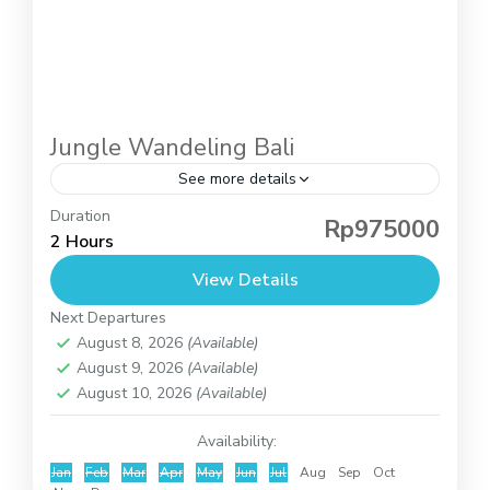
Jungle Wandeling Bali
See more details
Duration
Rp975000
Tours Bali
2 Hours
Jungle Wandeling Bali: Avontuurlijke Trekking en
View Details
Kanoën op het Tamblingan Meer Een Jungle
Next Departures
Wandeling Bali is de perfecte activiteit voor
August 8, 2026
(Available)
reizigers die de ongerepte natuur van Bali...
August 9, 2026
(Available)
Bali
August 10, 2026
(Available)
2 People
Availability:
Jan
Feb
Mar
Apr
May
Jun
Jul
Aug
Sep
Oct