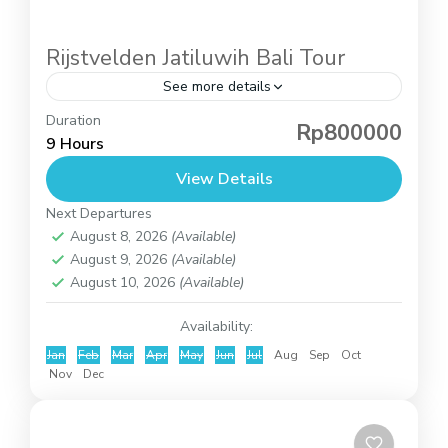
Rijstvelden Jatiluwih Bali Tour
See more details
Duration
Rijstvelden Jatiluwih Bali Tour – Ontdek het
Rp800000
9 Hours
Authentieke Bali met Bali Rondreis
View Details
De Rijstvelden Jatiluwih Bali Tour is een van de
Next Departures
meest indrukwekkende dagtochten voor
Bali
August 8, 2026
(Available)
reizigers die...
2-9 People
August 9, 2026
(Available)
August 10, 2026
(Available)
Availability:
Jan
Feb
Mar
Apr
May
Jun
Jul
Aug
Sep
Oct
Nov
Dec