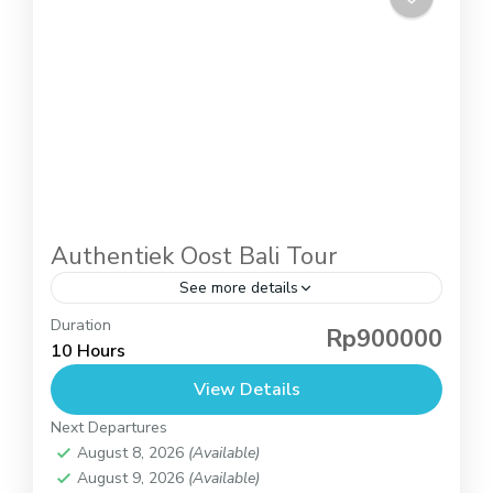
Authentiek Oost Bali Tour
See more details
Duration
Authentiek Oost Bali Tour – Ontdek het Echte
Rp900000
10 Hours
Oost-Bali met Bali Rondreis De Authentiek
View Details
Oost Bali Tour van Bali Rondreis neemt je mee
Next Departures
naar het minder toeristische, maar cultureel...
Bali
August 8, 2026
(Available)
1 Person
August 9, 2026
(Available)