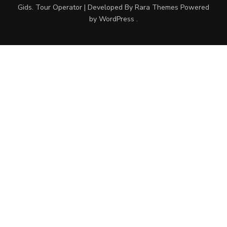
Gids
.
Tour Operator | Developed By
Rara Themes
Powered
by
WordPress
.