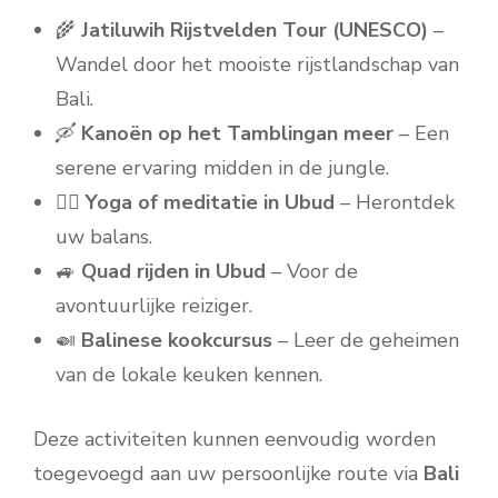
🌾
Jatiluwih Rijstvelden Tour (UNESCO)
–
Wandel door het mooiste rijstlandschap van
Bali.
🛶
Kanoën op het Tamblingan meer
– Een
serene ervaring midden in de jungle.
🧘‍♀️
Yoga of meditatie in Ubud
– Herontdek
uw balans.
🚙
Quad rijden in Ubud
– Voor de
avontuurlijke reiziger.
🍛
Balinese kookcursus
– Leer de geheimen
van de lokale keuken kennen.
Deze activiteiten kunnen eenvoudig worden
toegevoegd aan uw persoonlijke route via
Bali