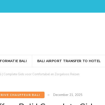
 Rondreis – Rondreis Bali Nederlandse Gids | BOEKEN! WA +6
ali Rondreis | Rondreis Bali
 Rondreis 2 Weken, Bali Rondreis 3 Weken.
NFORMATIE BALI
BALI AIRPORT TRANSFER TO HOTEL
ali | Complete Gids voor Comfortabel en Zorgeloos Reizen
December 21, 2025
PRIVE CHAUFFEUR BALI