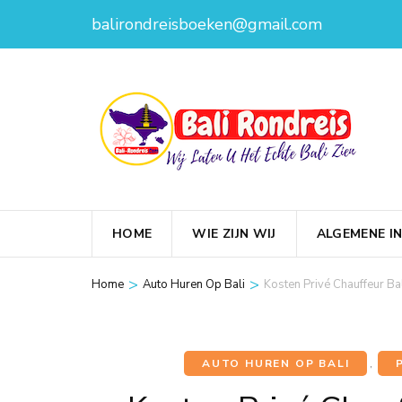
Skip
balirondreisboeken@gmail.com
to
content
(Press
Enter)
Bali
B
Bali
HOME
WIE ZIJN WIJ
ALGEMENE I
>
>
Home
Auto Huren Op Bali
Kosten Privé Chauffeur B
AUTO HUREN OP BALI
,